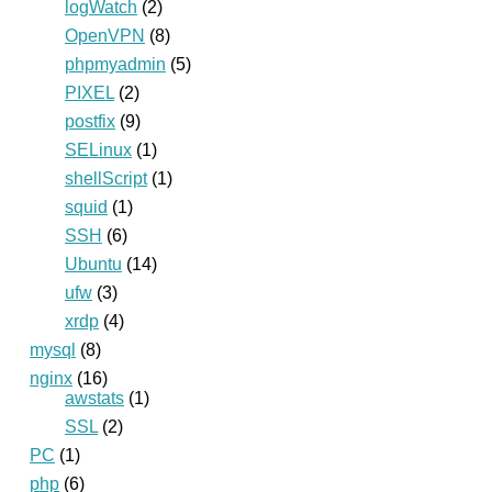
logWatch
(2)
OpenVPN
(8)
phpmyadmin
(5)
PIXEL
(2)
postfix
(9)
SELinux
(1)
shellScript
(1)
squid
(1)
SSH
(6)
Ubuntu
(14)
ufw
(3)
xrdp
(4)
mysql
(8)
nginx
(16)
awstats
(1)
SSL
(2)
PC
(1)
php
(6)