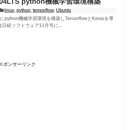
6.04LTS python機械学習環境構築
linux
,
python
,
tensorflow
,
Ubuntu
LTSにpython機械学習環境を構築しTensorflowとKerasを導
日経ソフトウェア11月号に...
スポンサーリンク