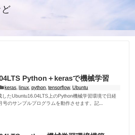
など
.04LTS Python＋kerasで機械学習
keras
,
linux
,
python
,
tensorflow
,
Ubuntu
たUbuntu16.04LTS上のPython機械学習環境で日経
月号のサンプルプログラムを動作させます。記...