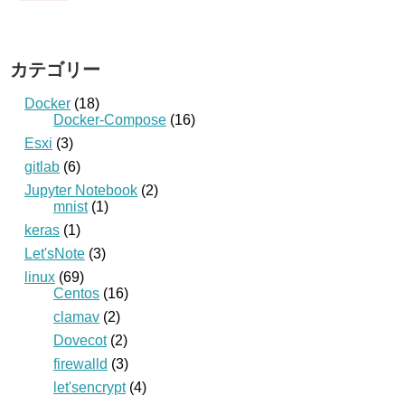
カテゴリー
Docker
(18)
Docker-Compose
(16)
Esxi
(3)
gitlab
(6)
Jupyter Notebook
(2)
mnist
(1)
keras
(1)
Let'sNote
(3)
linux
(69)
Centos
(16)
clamav
(2)
Dovecot
(2)
firewalld
(3)
let'sencrypt
(4)