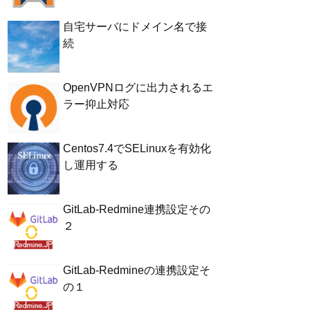
自宅サーバにドメイン名で接
続
OpenVPNログに出力されるエ
ラー抑止対応
Centos7.4でSELinuxを有効化
し運用する
GitLab-Redmine連携設定その
２
GitLab-Redmineの連携設定そ
の１