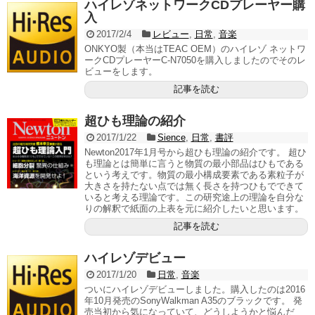
ハイレゾネットワークCDプレーヤー購
入
2017/2/4
レビュー
,
日常
,
音楽
ONKYO製（本当はTEAC OEM）のハイレゾ ネットワ
ークCDプレーヤーC-N7050を購入しましたのでそのレ
ビューをします。
記事を読む
超ひも理論の紹介
2017/1/22
Sience
,
日常
,
書評
Newton2017年1月号から超ひも理論の紹介です。 超ひ
も理論とは簡単に言うと物質の最小部品はひもである
という考えです。物質の最小構成要素である素粒子が
大きさを持たない点では無く長さを持つひもでできて
いると考える理論です。この研究途上の理論を自分な
りの解釈で紙面の上表を元に紹介したいと思います。
記事を読む
ハイレゾデビュー
2017/1/20
日常
,
音楽
ついにハイレゾデビューしました。購入したのは2016
年10月発売のSonyWalkman A35のブラックです。 発
売当初から気になっていて、どうしようかと悩んだ