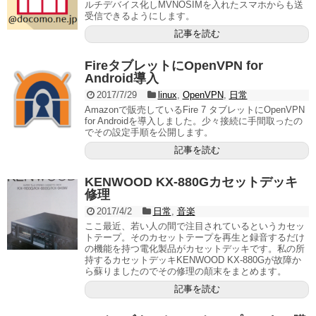
ルチデバイス化しMVNOSIMを入れたスマホからも送
受信できるようにします。
記事を読む
FireタブレットにOpenVPN for
Android導入
2017/7/29
linux
,
OpenVPN
,
日常
Amazonで販売しているFire 7 タブレットにOpenVPN
for Androidを導入しました。少々接続に手間取ったの
でその設定手順を公開します。
記事を読む
KENWOOD KX-880Gカセットデッキ
修理
2017/4/2
日常
,
音楽
ここ最近、若い人の間で注目されているというカセッ
トテープ。そのカセットテープを再生と録音するだけ
の機能を持つ電化製品がカセットデッキです。私の所
持するカセットデッキKENWOOD KX-880Gが故障か
ら蘇りましたのでその修理の顛末をまとめます。
記事を読む