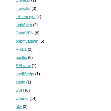
Dovecot
(2)
firewalld
(3)
let'sencrypt
(4)
logWatch
(2)
OpenVPN
(8)
phpmyadmin
(5)
PIXEL
(2)
postfix
(9)
SELinux
(1)
shellScript
(1)
squid
(1)
SSH
(6)
Ubuntu
(14)
ufw
(3)