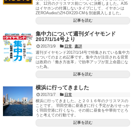
末、12月のクリスマス前についに決断しました。A35
はイヤホンの付属しないタイプにして、イヤホンは
ZEROAudioのZH-DX220-CMを別途購入しました。
記事を読む
集中力について週刊ダイヤモンド
2017/1/14号より
2017/1/9
日常
,
書評
週刊ダイヤモンド2017/1/14号で特集されている集中力
についてのまとめ記事です。集中力が注目される背景
は政府の「働き方改革」で効率アップが至上命題にな
った為。
記事を読む
横浜に行ってきました
2017/1/7
日常
横浜に行ってきました。と２０１６年のクリスマスの
ことです。 羽田空港に昼過ぎに行く予定がありせっか
く羽田空港に行くなら、その前に昼食を中華街でとろ
うと考えての行動です。
記事を読む