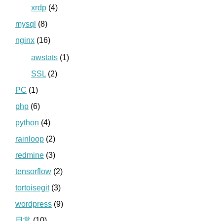
xrdp
(4)
mysql
(8)
nginx
(16)
awstats
(1)
SSL
(2)
PC
(1)
php
(6)
python
(4)
rainloop
(2)
redmine
(3)
tensorflow
(2)
tortoisegit
(3)
wordpress
(9)
日常
(10)