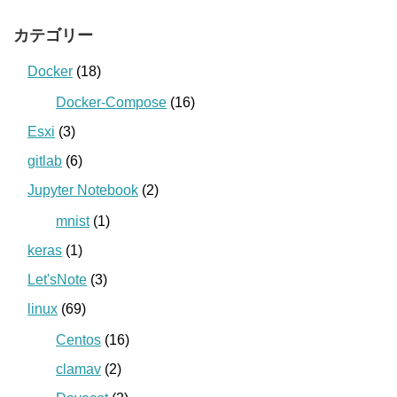
カテゴリー
Docker
(18)
Docker-Compose
(16)
Esxi
(3)
gitlab
(6)
Jupyter Notebook
(2)
mnist
(1)
keras
(1)
Let'sNote
(3)
linux
(69)
Centos
(16)
clamav
(2)