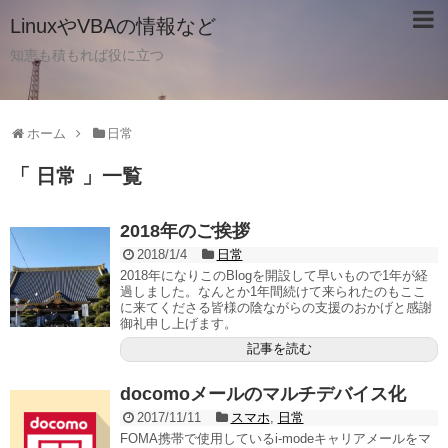
LinuxやVBAの情報など
知恵も積もれば役に立つ
ホーム
日常
「 日常 」一覧
2018年のご挨拶
2018/1/4
日常
2018年になりこのBlogを開設して早いもので1年が経
過しました。なんとか1年間続けて来られたのもここ
に来てくださる皆様の陰ながらの支援のおかげと感謝
御礼申し上げます。
記事を読む
docomoメールのマルチデバイス化
2017/11/11
スマホ
,
日常
FOMA携帯で使用しているi-modeキャリアメールをマ