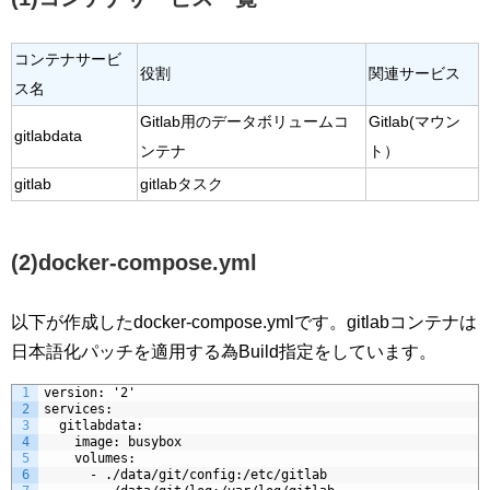
コンテナサービ
役割
関連サービス
ス名
Gitlab用のデータボリュームコ
Gitlab(マウン
gitlabdata
ンテナ
ト）
gitlab
gitlabタスク
(2)docker-compose.yml
以下が作成したdocker-compose.ymlです。gitlabコンテナは
日本語化パッチを適用する為Build指定をしています。
1
version: '2'
2
services:
3
  gitlabdata:
4
    image: busybox
5
    volumes:
6
      - ./data/git/config:/etc/gitlab