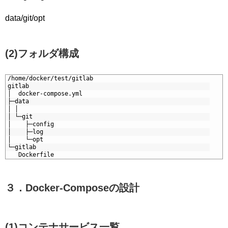
data/git/opt
(2)フォルダ構成
1
/home/docker/test/gitlab
2
gitlab
3
│  docker-compose.yml
4
├─data
5
│ │
6
│ └─git
7
│    ├─config
8
│    ├─log
9
│    └─opt
0
└─gitlab
1
   Dockerfile
３．Docker-Composeの設計
(1)コンテナサービス一覧