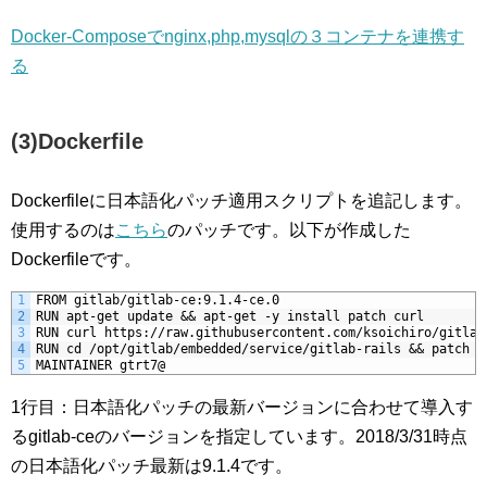
Docker-Composeでnginx,php,mysqlの３コンテナを連携す
る
(3)Dockerfile
Dockerfileに日本語化パッチ適用スクリプトを追記します。
使用するのは
こちら
のパッチです。以下が作成した
Dockerfileです。
1
FROM gitlab/gitlab-ce:9.1.4-ce.0
2
RUN apt-get update && apt-get -y install patch curl
3
RUN curl https://raw.githubusercontent.com/ksoichiro/gitlab
4
RUN cd /opt/gitlab/embedded/service/gitlab-rails && patch -
5
MAINTAINER gtrt7@
1行目：日本語化パッチの最新バージョンに合わせて導入す
るgitlab-ceのバージョンを指定しています。2018/3/31時点
の日本語化パッチ最新は9.1.4です。