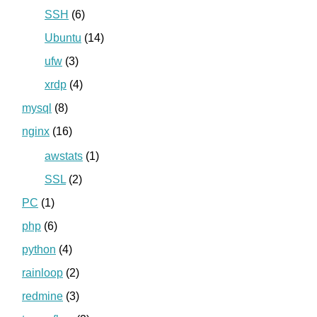
SSH
(6)
Ubuntu
(14)
ufw
(3)
xrdp
(4)
mysql
(8)
nginx
(16)
awstats
(1)
SSL
(2)
PC
(1)
php
(6)
python
(4)
rainloop
(2)
redmine
(3)