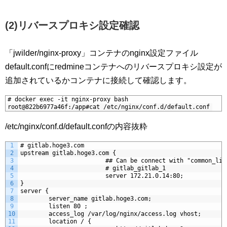
(2)リバースプロキシ設定確認
「jwilder/nginx-proxy」コンテナのnginx設定ファイル
default.confにredmineコンテナへのリバースプロキシ設定が
追加されているかコンテナに接続して確認します。
1
# docker exec -it nginx-proxy bash
2
root@822b6977a46f:/app#cat /etc/nginx/conf.d/default.conf
/etc/nginx/conf.d/default.confの内容抜粋
1
# gitlab.hoge3.com
2
upstream gitlab.hoge3.com {
3
                        ## Can be connect with "common_lin
4
                        # gitlab_gitlab_1
5
                        server 172.21.0.14:80;
6
}
7
server {
8
        server_name gitlab.hoge3.com;
9
        listen 80 ;
10
        access_log /var/log/nginx/access.log vhost;
11
        location / {