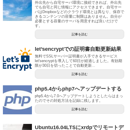
外出先から自宅サーバ環境に接続できれば、外出先
でも自宅と同じ情報にアクセスできます。自宅サー
バはDropboxなどのクラウド環境とは異なり、保存で
きるコンテンツの容量に制限はありません。自分が
必要とする容量のサーバを用意すれば良いだけで
す。
記事を読む
let’sencryptでの証明書自動更新結果
無料でSSLサーバー証明書が入手できるサービス
let'sencryptを導入して60日が経過しました。有効期
限が30日を切ったことで自動更新...
記事を読む
php5.4からphp7へアップデートする
php5.4から7.0へアップデートしようとしたらはまっ
たのでその対処方法を記録に残します。
記事を読む
Ubuntu16.04LTSにxrdpでリモートデ