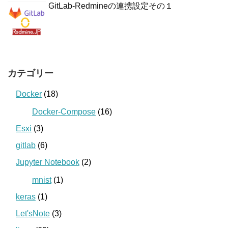
GitLab-Redmineの連携設定その１
カテゴリー
Docker
(18)
Docker-Compose
(16)
Esxi
(3)
gitlab
(6)
Jupyter Notebook
(2)
mnist
(1)
keras
(1)
Let'sNote
(3)