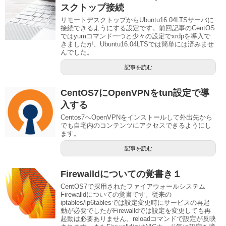
スクトップ接続
リモートデスクトップからUbuntu16.04LTSサーバに
接続できるようにする設定です。前回記事のCentOS
ではyumコマンド一つと少々の設定でxrdpを導入で
きましたが、Ubuntu16.04LTSでは簡単には済みませ
んでした。
記事を読む
CentOS7にOpenVPNをtun設定で導
入する
Centos7へOpenVPNをインストールして外出先から
でも自宅内のコンテンツにアクセスできるようにし
ます。
記事を読む
Firewalldについての覚書き１
CentOS7で採用されたファイアウォールシステム
Firewalldについての覚書です。従来の
iptables/ip6tablesでは設定変更時にサービスの再起
動が必要でしたがFirewalldでは設定を変更しても再
起動は必要ありません。reloadコマンドで設定が反映