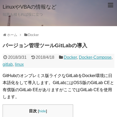
LinuxやVBAの情報など
知恵も積もれば役に立つ
ホーム
Docker
バージョン管理ツールGitLabの導入
2018/3/31
2018/4/18
Docker
,
Docker-Compose
,
gitlab
,
linux
GitHubのオンプレミス版ライクなGitLabをDocker環境に日
本語化をして導入します。
GitLabにはOSS版のGitLab CEと
有償版のGitLab EEがありますがここではGitLab CEを使用
します。
目次
[
hide
]