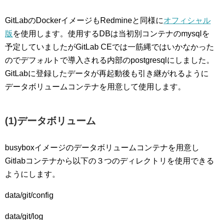
GitLabのDockerイメージもRedmineと同様に
オフィシャル
版
を使用します。使用するDBは当初別コンテナのmysqlを
予定していましたがGitLab CEでは一筋縄ではいかなかった
のでデフォルトで導入される内部のpostgresqlにしました。
GitLabに登録したデータが再起動後も引き継がれるように
データボリュームコンテナを用意して使用します。
(1)データボリューム
busyboxイメージのデータボリュームコンテナを用意し
Gitlabコンテナから以下の３つのディレクトリを使用できる
ようにします。
data/git/config
data/git/log