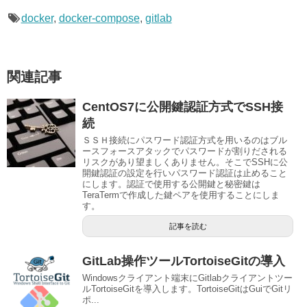
docker
,
docker-compose
,
gitlab
関連記事
CentOS7に公開鍵認証方式でSSH接
続
ＳＳＨ接続にパスワード認証方式を用いるのはブル
ースフォースアタックでパスワードが割りだされる
リスクがあり望ましくありません。そこでSSHに公
開鍵認証の設定を行いパスワード認証は止めること
にします。認証で使用する公開鍵と秘密鍵は
TeraTermで作成した鍵ペアを使用することにしま
す。
記事を読む
GitLab操作ツールTortoiseGitの導入
Windowsクライアント端末にGitlabクライアントツー
ルTortoiseGitを導入します。TortoiseGitはGuiでGitリ
ポ...