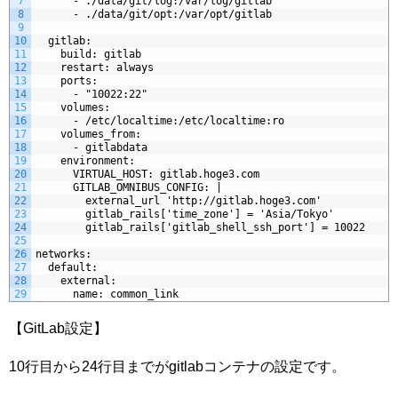
7
      - ./data/git/log:/var/log/gitlab
8
      - ./data/git/opt:/var/opt/gitlab
9
10
  gitlab:
11
    build: gitlab
12
    restart: always
13
    ports:
14
      - "10022:22"
15
    volumes:
16
      - /etc/localtime:/etc/localtime:ro
17
    volumes_from:
18
      - gitlabdata
19
    environment:
20
      VIRTUAL_HOST: gitlab.hoge3.com
21
      GITLAB_OMNIBUS_CONFIG: |
22
        external_url 'http://gitlab.hoge3.com'
23
        gitlab_rails['time_zone'] = 'Asia/Tokyo'
24
        gitlab_rails['gitlab_shell_ssh_port'] = 10022
25
26
networks:
27
  default:
28
    external:
29
      name: common_link
【GitLab設定】
10行目から24行目までがgitlabコンテナの設定です。