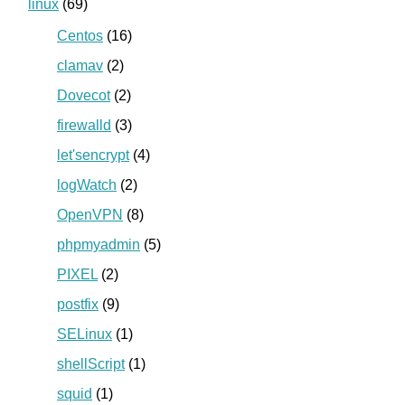
linux
(69)
Centos
(16)
clamav
(2)
Dovecot
(2)
firewalld
(3)
let'sencrypt
(4)
logWatch
(2)
OpenVPN
(8)
phpmyadmin
(5)
PIXEL
(2)
postfix
(9)
SELinux
(1)
shellScript
(1)
squid
(1)