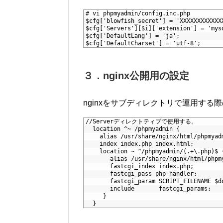
1
# vi phpmyadmin/config.inc.php
2
$cfg['blowfish_secret'] = 'XXXXXXXXXXXX
3
$cfg['Servers'][$i]['extension'] = 'm
4
$cfg['DefaultLang'] = 'ja';         
5
$cfg['DefaultCharset'] = 'utf-8';  
３．nginx公開用の設定
nginxをサブディレクトリで運用す
1
//Serverディレクトティブで使用する。
2
  location ^~ /phpmyadmin {
3
    alias /usr/share/nginx/html/phpmyad
4
    index index.php index.html;
5
    location ~ ^/phpmyadmin/(.+\.php)$ 
6
       alias /usr/share/nginx/html/phpm
7
       fastcgi_index index.php;
8
       fastcgi_pass php-handler;
9
       fastcgi_param SCRIPT_FILENAME $d
10
       include       fastcgi_params;
11
     }
12
  }