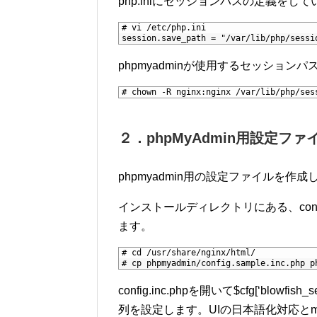
php.iniにセッションパスの定義を
1
# vi /etc/php.ini
2
session.save_path = "/var/lib/php/sessi
phpmyadminが使用するセッションパ
1
# chown -R nginx:nginx /var/lib/php/ses
２．phpMyAdmin用設定ファ
phpmyadmin用の設定ファイルを作
インストールディレクトリにある、config.sa
ます。
1
# cd /usr/share/nginx/html/
2
# cp phpmyadmin/config.sample.inc.php p
config.inc.phpを開いて$cfg[‘blo
列を設定します。UIの日本語化対応とm