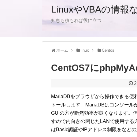
LinuxやVBAの情報
知恵も積もれば役に立つ
ホーム
linux
Centos
CentOS7にphpM
2
MariaDBをブラウザから操作できる便利な
トールします。
MariaDBはコンソー
GUIの方が断然効率が良くなります。
すので内向きの閉じたLANで使用す
はBasic認証やIPアドレス制限をな