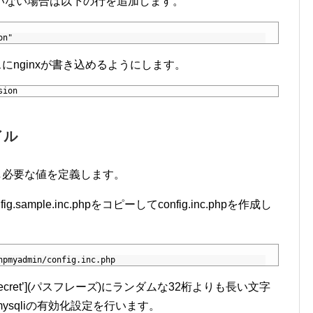
していない場合は以下の行を追加します。
on"
スにnginxが書き込めるようにします。
sion
イル
成し必要な値を定義します。
mple.inc.phpをコピーしてconfig.inc.phpを作成し
hpmyadmin/config.inc.php
wfish_secret’](パスフレーズ)にランダムな32桁よりも長い文字
ysqliの有効化設定を行います。