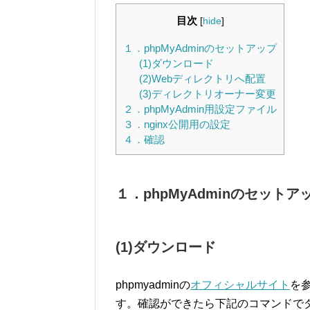
目次
[
hide
]
１．phpMyAdminのセットアップ
(1)ダウンロード
(2)Webディレクトリへ配置
(3)ディレクトリオーナー変更
２．phpMyAdmin用設定ファイル
３．nginx公開用の設定
４．確認
１．phpMyAdminのセットア
(1)ダウンロード
phpmyadminの
オフィシャルサイト
を
す。確認ができたら下記のコマンドで