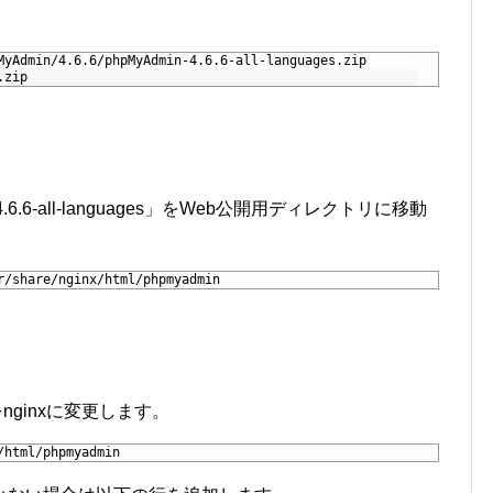
MyAdmin/4.6.6/phpMyAdmin-4.6.6-all-languages.zip
.zip
6.6-all-languages」をWeb公開用ディレクトリに移動
r/share/nginx/html/phpmyadmin
をnginxに変更します。
/html/phpmyadmin