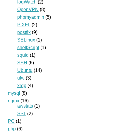
logWatch
(2)
OpenVPN
(8)
phpmyadmin
(5)
PIXEL
(2)
postfix
(9)
SELinux
(1)
shellScript
(1)
squid
(1)
SSH
(6)
Ubuntu
(14)
ufw
(3)
xrdp
(4)
mysql
(8)
nginx
(16)
awstats
(1)
SSL
(2)
PC
(1)
php
(6)