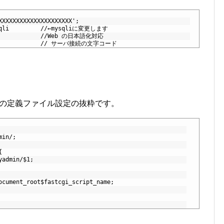
XXXXXXXXXXXXXXXXXXXXX'; 
ysqli         //←mysqliに変更します
               //Web の日本語化対応
                // サーバ接続の文字コード
る際の定義ファイル設定の抜粋です。
min/;
{
yadmin/$1;
ocument_root$fastcgi_script_name;