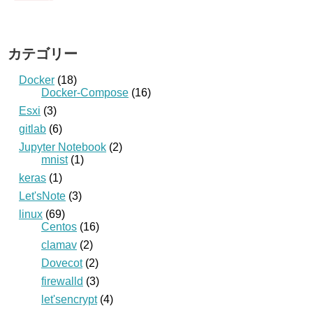
カテゴリー
Docker
(18)
Docker-Compose
(16)
Esxi
(3)
gitlab
(6)
Jupyter Notebook
(2)
mnist
(1)
keras
(1)
Let'sNote
(3)
linux
(69)
Centos
(16)
clamav
(2)
Dovecot
(2)
firewalld
(3)
let'sencrypt
(4)