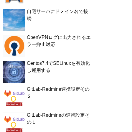
自宅サーバにドメイン名で接
続
OpenVPNログに出力されるエ
ラー抑止対応
Centos7.4でSELinuxを有効化
し運用する
GitLab-Redmine連携設定その
２
GitLab-Redmineの連携設定そ
の１