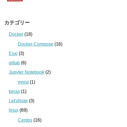
カテゴリー
Docker
(18)
Docker-Compose
(16)
Esxi
(3)
gitlab
(6)
Jupyter Notebook
(2)
mnist
(1)
keras
(1)
Let'sNote
(3)
linux
(69)
Centos
(16)