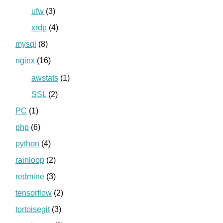
ufw
(3)
xrdp
(4)
mysql
(8)
nginx
(16)
awstats
(1)
SSL
(2)
PC
(1)
php
(6)
python
(4)
rainloop
(2)
redmine
(3)
tensorflow
(2)
tortoisegit
(3)