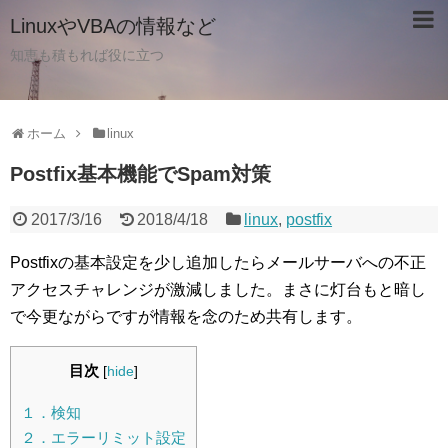
LinuxやVBAの情報など
知恵も積もれば役に立つ
ホーム
linux
Postfix基本機能でSpam対策
2017/3/16
2018/4/18
linux
,
postfix
Postfixの基本設定を少し追加したらメールサーバへの不正
アクセスチャレンジが激減しました。まさに灯台もと暗し
で今更ながらですが情報を念のため共有します。
目次
[
hide
]
１．検知
２．エラーリミット設定