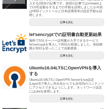
入する2回目の記事です。前回の記事ではvmware上
でLIVE起動をするまでの手順を説明しましたが今回
はHDDインストールと日本語環境等の設定手順を説
明します。
記事を読む
let’sencryptでの証明書自動更新結果
無料でSSLサーバー証明書が入手できるサービス
let'sencryptを導入して60日が経過しました。有効期
限が30日を切ったことで自動更新...
記事を読む
Ubuntu16.04LTSにOpenVPNを導入
する
Ubuntu16.04LTSにOpenVPN Serverをtun設定
(Layer3)で導入し外出先からでも自宅内のコンテンツ
にアクセスできるようにします。ネットワーク設定
にはufwを使用します。
記事を読む