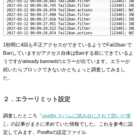
8
 2017-03-12 00:09:26,683 fail2ban.filter         [12340]: INF
9
 2017-03-12 00:09:26,745 fail2ban.filter         [12340]: INF
0
 2017-03-12 00:09:26,870 fail2ban.actions        [12340]: NOT
1
 2017-03-12 00:09:27,090 fail2ban.filter         [12340]: INF
2
 2017-03-12 00:09:27,916 fail2ban.filter         [12340]: INF
3
 2017-03-12 00:09:27,951 fail2ban.filter         [12340]: INF
4
 2017-03-12 00:09:29,522 fail2ban.filter         [12340]: INF
5
 2017-03-12 00:09:29,874 fail2ban.actions        [12340]: NOT
1秒間に4回も不正アクセスができているようでFail2ban で
Banしていますがアクセス自体はBanする前にできているよ
うですがalready bannedのエラーが出ています。エラーが
続いたらブロックできないかとちょっと調査してみまし
た。
２．エラーリミット設定
調査したところ「
postfix スパムに踏み台にされて防いだ後
2
」の記事がまさに求めていた情報でした。これを参考に設
定してみます。Postfixの設定ファイル