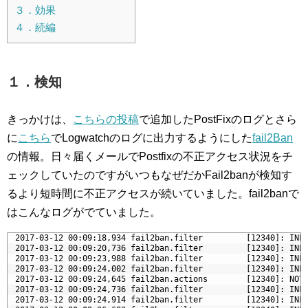
３．効果
４．続編
１．検知
きっかけは、
こちらの投稿
で追加したPostFixのログとさら
に
こちら
でLogwatchのログに出力するようにした
fail2Ban
の情報。日々届くメールでPostfixの不正アクセス状況をチ
ェックしていたのですがいつもなぜだかFail2banが検知す
るより短時間に不正アクセスが続いていました。fail2banで
はこんなログがでていました。
1
 2017-03-12 00:09:18,934 fail2ban.filter         [12340]: INF
2
 2017-03-12 00:09:20,736 fail2ban.filter         [12340]: INF
3
 2017-03-12 00:09:23,988 fail2ban.filter         [12340]: INF
4
 2017-03-12 00:09:24,002 fail2ban.filter         [12340]: INF
5
 2017-03-12 00:09:24,645 fail2ban.actions        [12340]: NOT
6
 2017-03-12 00:09:24,736 fail2ban.filter         [12340]: INF
7
 2017-03-12 00:09:24,914 fail2ban.filter         [12340]: INF