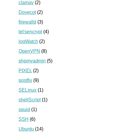
clamav
(2)
Dovecot
(2)
firewalld
(3)
let'sencrypt
(4)
logWatch
(2)
OpenVPN
(8)
phpmyadmin
(5)
PIXEL
(2)
postfix
(9)
SELinux
(1)
shellScript
(1)
squid
(1)
SSH
(6)
Ubuntu
(14)