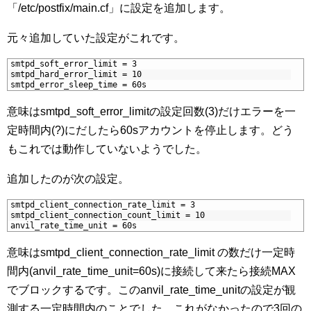
「/etc/postfix/main.cf」に設定を追加します。
元々追加していた設定がこれです。
1
smtpd_soft_error_limit = 3
2
smtpd_hard_error_limit = 10
3
smtpd_error_sleep_time = 60s
意味はsmtpd_soft_error_limitの設定回数(3)だけエラーを一
定時間内(?)にだしたら60sアカウントを停止します。どう
もこれでは動作していないようでした。
追加したのが次の設定。
1
smtpd_client_connection_rate_limit = 3
2
smtpd_client_connection_count_limit = 10
3
anvil_rate_time_unit = 60s
意味はsmtpd_client_connection_rate_limit の数だけ一定時
間内(anvil_rate_time_unit=60s)に接続して来たら接続MAX
でブロックするです。このanvil_rate_time_unitの設定が観
測する一定時間内のことでした。これがなかったので3回の